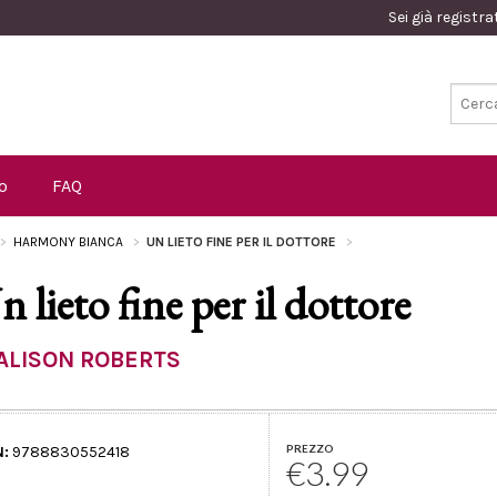
Sei già registr
o
FAQ
HARMONY BIANCA
UN LIETO FINE PER IL DOTTORE
n lieto fine per il dottore
ALISON ROBERTS
PREZZO
N:
9788830552418
€3.99