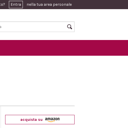
ato?
Entra
nella tua area personale
acquista su