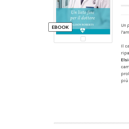
Un p
l’am
Il 
rip
Els
cam
pro
più 