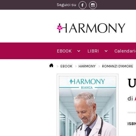
Seguici su
EBOOK
LIBRI
Calendari
EBOOK
HARMONY
ROMANZI D'AMORE
U
di
ISB