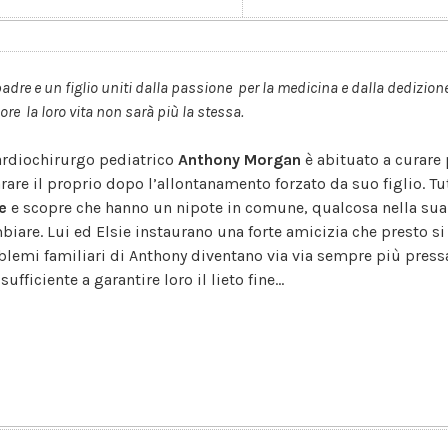
adre e un figlio uniti dalla passione per la medicina e dalla dedizio
ore la loro vita non sarà più la stessa.
cardiochirurgo pediatrico
Anthony Morgan
è abituato a curare 
arare il proprio dopo l’allontanamento forzato da suo figlio. Tu
ie
e scopre che hanno un nipote in comune, qualcosa nella sua
biare. Lui ed Elsie instaurano una forte amicizia che presto si
blemi familiari di Anthony diventano via via sempre più pressan
sufficiente a garantire loro il lieto fine...