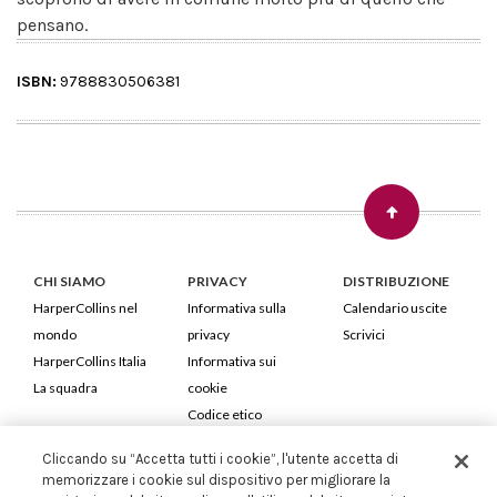
pensano.
ISBN:
9788830506381
CHI SIAMO
PRIVACY
DISTRIBUZIONE
HarperCollins nel
Informativa sulla
Calendario uscite
mondo
privacy
Scrivici
HarperCollins Italia
Informativa sui
La squadra
cookie
Codice etico
Cliccando su “Accetta tutti i cookie”, l'utente accetta di
HarperCollins Italia S.p.A. Viale Monte Nero, 84 - 20135 Milano
memorizzare i cookie sul dispositivo per migliorare la
Cod. Fiscale e P.IVA 05946780151 - Capitale Sociale 258.250 €