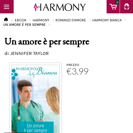
0
EBOOK
HARMONY
ROMANZI D'AMORE
HARMONY BIANCA
UN AMORE È PER SEMPRE
Un amore è per sempre
EBOOK
di JENNIFER TAYLOR
LIBRI
PREZZO
€3.99
Calendario
FAQ