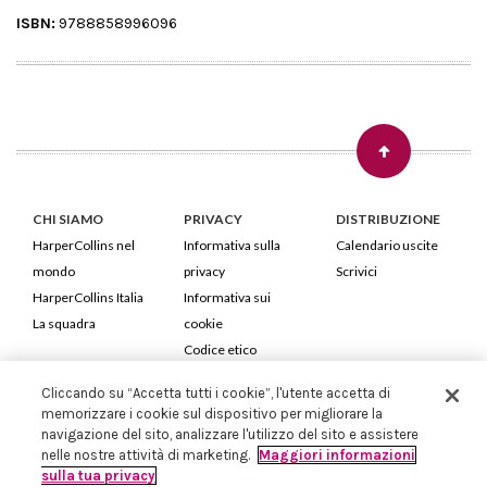
ISBN:
9788858996096
CHI SIAMO
PRIVACY
DISTRIBUZIONE
HarperCollins nel
Informativa sulla
Calendario uscite
mondo
privacy
Scrivici
HarperCollins Italia
Informativa sui
La squadra
cookie
Codice etico
Cliccando su “Accetta tutti i cookie”, l'utente accetta di
HarperCollins Italia S.p.A. Viale Monte Nero, 84 - 20135 Milano
memorizzare i cookie sul dispositivo per migliorare la
Cod. Fiscale e P.IVA 05946780151 - Capitale Sociale 258.250 €
navigazione del sito, analizzare l'utilizzo del sito e assistere
Iscritta in Milano al Registro delle imprese nr.198004 e REA nr.1051898
nelle nostre attività di marketing.
Maggiori informazioni
sulla tua privacy