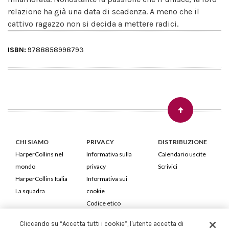
relazione ha già una data di scadenza. A meno che il
cattivo ragazzo non si decida a mettere radici.
ISBN:
9788858998793
CHI SIAMO
PRIVACY
DISTRIBUZIONE
HarperCollins nel
Informativa sulla
Calendario uscite
mondo
privacy
Scrivici
HarperCollins Italia
Informativa sui
La squadra
cookie
Codice etico
Cliccando su “Accetta tutti i cookie”, l'utente accetta di
HarperCollins Italia S.p.A. Viale Monte Nero, 84 - 20135 Milano