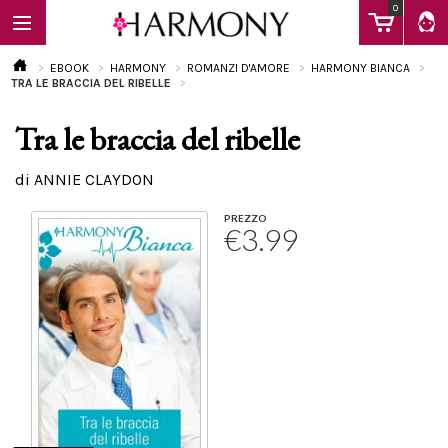
0
EBOOK
HARMONY
ROMANZI D'AMORE
HARMONY BIANCA
TRA LE BRACCIA DEL RIBELLE
Tra le braccia del ribelle
EBOOK
di ANNIE CLAYDON
LIBRI
PREZZO
€3.99
Calendario
FAQ