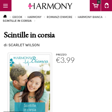
0
EBOOK
HARMONY
ROMANZI D'AMORE
HARMONY BIANCA
SCINTILLE IN CORSIA
Scintille in corsia
EBOOK
di SCARLET WILSON
LIBRI
PREZZO
€3.99
Calendario
FAQ