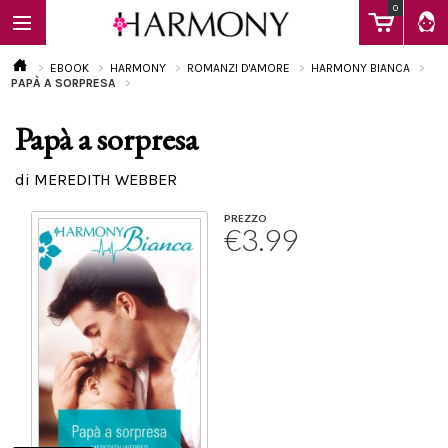
0
EBOOK
HARMONY
ROMANZI D'AMORE
HARMONY BIANCA
PAPÀ A SORPRESA
Papà a sorpresa
EBOOK
di MEREDITH WEBBER
LIBRI
PREZZO
€3.99
Calendario
FAQ