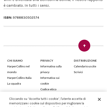
è cambiato. In tutti i sensi.
ISBN:
9788830502574
CHI SIAMO
PRIVACY
DISTRIBUZIONE
HarperCollins nel
Informativa sulla
Calendario uscite
mondo
privacy
Scrivici
HarperCollins Italia
Informativa sui
La squadra
cookie
Codice etico
Cliccando su “Accetta tutti i cookie”, l'utente accetta di
HarperCollins Italia S.p.A. Viale Monte Nero, 84 - 20135 Milano
memorizzare i cookie sul dispositivo per migliorare la
Cod. Fiscale e P.IVA 05946780151 - Capitale Sociale 258.250 €