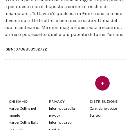
e per questo non è disposto a correre il rischio di
innamorarsi. Tuttavia c'è qualcosa in Emma che la rende
diversa da tutte le altre, e ben presto cade vittima del
suo incantesimo. Ma ogni magia è destinata a esaurirsi,
prima o poi, eccetto quella più potente di tutte: l'amore.
ISBN:
9788858992722
CHI SIAMO
PRIVACY
DISTRIBUZIONE
HarperCollins nel
Informativa sulla
Calendario uscite
mondo
privacy
Scrivici
HarperCollins Italia
Informativa sui
La squadra
cookie