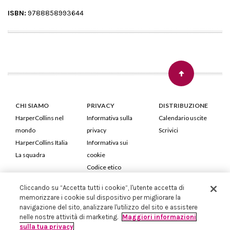
ISBN:
9788858993644
CHI SIAMO
PRIVACY
DISTRIBUZIONE
HarperCollins nel
Informativa sulla
Calendario uscite
mondo
privacy
Scrivici
HarperCollins Italia
Informativa sui
La squadra
cookie
Codice etico
Cliccando su “Accetta tutti i cookie”, l'utente accetta di
HarperCollins Italia S.p.A. Viale Monte Nero, 84 - 20135 Milano
memorizzare i cookie sul dispositivo per migliorare la
Cod. Fiscale e P.IVA 05946780151 - Capitale Sociale 258.250 €
navigazione del sito, analizzare l'utilizzo del sito e assistere
Iscritta in Milano al Registro delle imprese nr.198004 e REA nr.1051898
nelle nostre attività di marketing.
Maggiori informazioni
sulla tua privacy