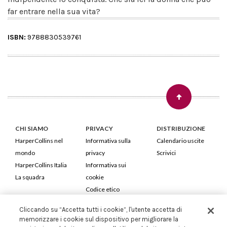
far entrare nella sua vita?
ISBN:
9788830539761
CHI SIAMO
PRIVACY
DISTRIBUZIONE
HarperCollins nel
Informativa sulla
Calendario uscite
mondo
privacy
Scrivici
HarperCollins Italia
Informativa sui
La squadra
cookie
Codice etico
Cliccando su “Accetta tutti i cookie”, l'utente accetta di
HarperCollins Italia S.p.A. Viale Monte Nero, 84 - 20135 Milano
memorizzare i cookie sul dispositivo per migliorare la
Cod. Fiscale e P.IVA 05946780151 - Capitale Sociale 258.250 €