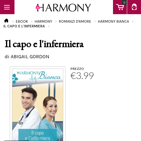
0
EBOOK
HARMONY
ROMANZI D'AMORE
HARMONY BIANCA
IL CAPO E L'INFERMIERA
Il capo e l'infermiera
EBOOK
di ABIGAIL GORDON
LIBRI
PREZZO
€3.99
Calendario
FAQ