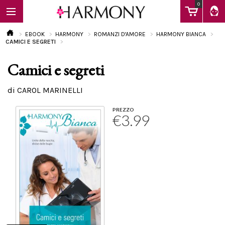
0
EBOOK
HARMONY
ROMANZI D'AMORE
HARMONY BIANCA
CAMICI E SEGRETI
Camici e segreti
EBOOK
di CAROL MARINELLI
LIBRI
PREZZO
€3.99
Calendario
FAQ