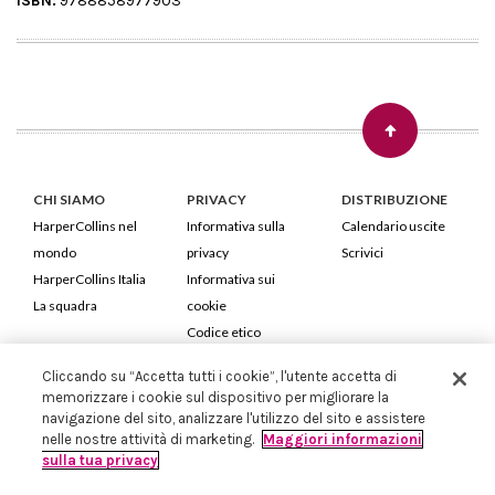
ISBN:
9788858977903
CHI SIAMO
PRIVACY
DISTRIBUZIONE
HarperCollins nel
Informativa sulla
Calendario uscite
mondo
privacy
Scrivici
HarperCollins Italia
Informativa sui
La squadra
cookie
Codice etico
Cliccando su “Accetta tutti i cookie”, l'utente accetta di
HarperCollins Italia S.p.A. Viale Monte Nero, 84 - 20135 Milano
memorizzare i cookie sul dispositivo per migliorare la
Cod. Fiscale e P.IVA 05946780151 - Capitale Sociale 258.250 €
navigazione del sito, analizzare l'utilizzo del sito e assistere
Iscritta in Milano al Registro delle imprese nr.198004 e REA nr.1051898
nelle nostre attività di marketing.
Maggiori informazioni
sulla tua privacy