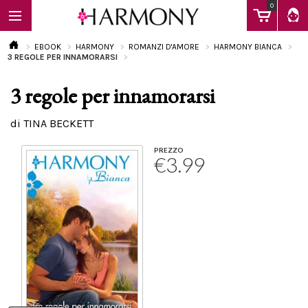
0
EBOOK
HARMONY
ROMANZI D'AMORE
HARMONY BIANCA
3 REGOLE PER INNAMORARSI
3 regole per innamorarsi
EBOOK
di TINA BECKETT
LIBRI
PREZZO
€3.99
Calendario
FAQ