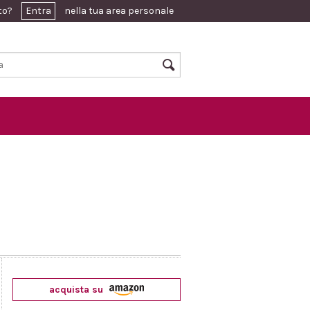
ato?
Entra
nella tua area personale
acquista su