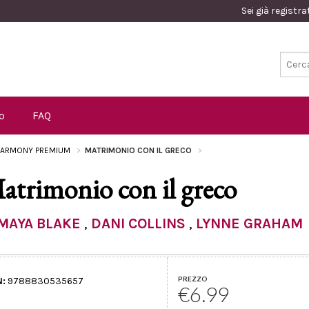
Sei già registr
o
FAQ
ARMONY PREMIUM
MATRIMONIO CON IL GRECO
atrimonio con il greco
MAYA BLAKE
,
DANI COLLINS
,
LYNNE GRAHAM
PREZZO
N:
9788830535657
€6.99