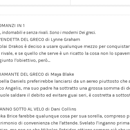
OMANZI IN 1
i, indomabili e senza rivali. Sono i moderni Dei greci.
VENDETTA DEL GRECO di Lynne Graham
olai Drakos è deciso a usare qualunque mezzo per conquistare
 rivale, e se quello che serve è un ricatto la cosa non lo spav
iunto l'obiettivo, però...
DIAMANTE DEL GRECO di Maya Blake
bella Daniels preferirebbe lanciarsi da un aereo piuttosto che 
co Angelis, ma suo padre ha sottratto una grossa somma di de
vuole saldare il debito ed evitare guai seri, è costretta a sotto
ANNO SOTTO AL VELO di Dani Collins
eka Brice farebbe qualunque cosa per sua sorella, compreso pr
rimonio di convenienza che l'attende. Svelato l'inganno prima d
gire, ma non sa che Mikolas Petrides ottiene sempre ciò che v