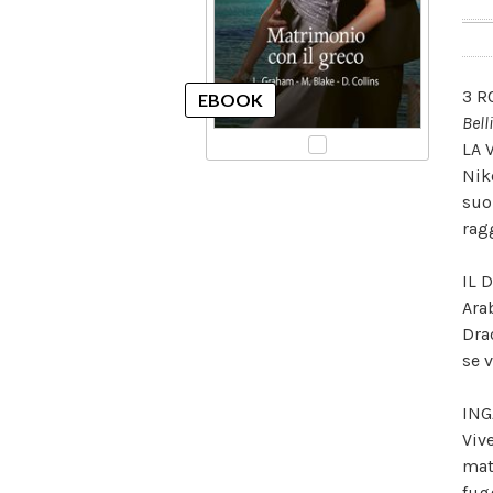
3 R
Bell
LA 
Nik
suo
ragg
IL 
Ara
Dra
se 
ING
Viv
mat
fug