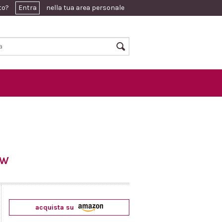
ato?
Entra
nella tua area personale
AW
acquista su