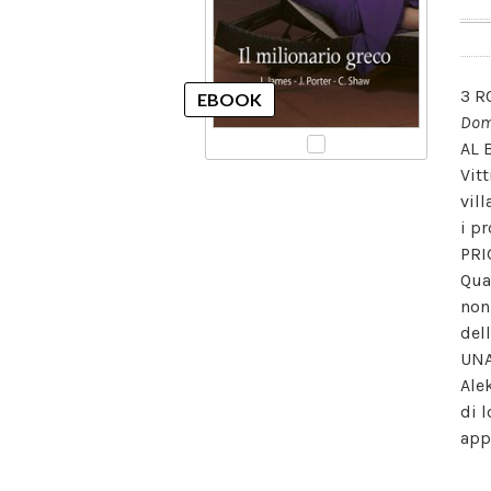
3 R
Domi
AL 
Vit
vil
i p
PRI
Qua
non
del
UNA
Ale
di 
app