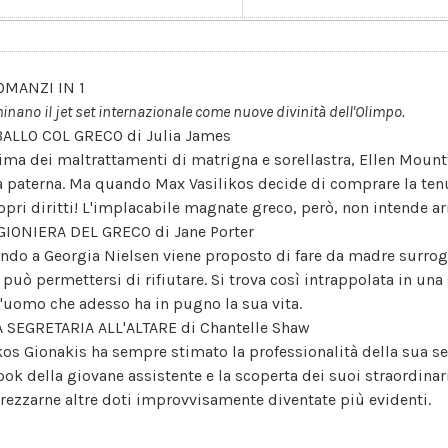
OMANZI IN 1
nano il jet set internazionale come nuove divinità dell'Olimpo.
BALLO COL GRECO di Julia James
tima dei maltrattamenti di matrigna e sorellastra, Ellen Mountf
la paterna. Ma quando Max Vasilikos decide di comprare la tenut
ropri diritti! L'implacabile magnate greco, però, non intende ar
GIONIERA DEL GRECO di Jane Porter
ndo a Georgia Nielsen viene proposto di fare da madre surrog
 può permettersi di rifiutare. Si trova così intrappolata in una 
l'uomo che adesso ha in pugno la sua vita.
 SEGRETARIA ALL'ALTARE di Chantelle Shaw
kos Gionakis ha sempre stimato la professionalità della sua se
look della giovane assistente e la scoperta dei suoi straordina
rezzarne altre doti improvvisamente diventate più evidenti.