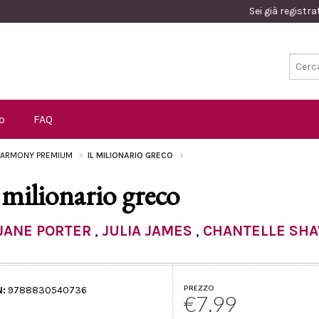
Sei già registr
o
FAQ
ARMONY PREMIUM
IL MILIONARIO GRECO
l milionario greco
JANE PORTER
,
JULIA JAMES
,
CHANTELLE SH
PREZZO
N:
9788830540736
€7.99