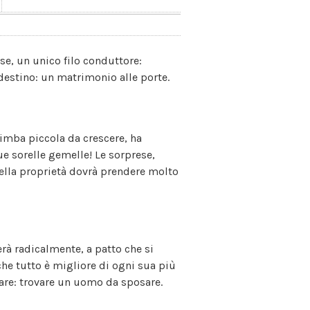
rse, un unico filo conduttore:
destino: un matrimonio alle porte.
bimba piccola da crescere, ha
ue sorelle gemelle! Le sorprese,
uella proprietà dovrà prendere molto
rà radicalmente, a patto che si
 che tutto è migliore di ogni sua più
lare: trovare un uomo da sposare.