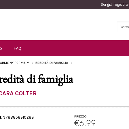
Sei già registr
o
FAQ
ARMONY PREMIUM
EREDITÀ DI FAMIGLIA
redità di famiglia
CARA COLTER
PREZZO
N:
9788858910283
€6.99