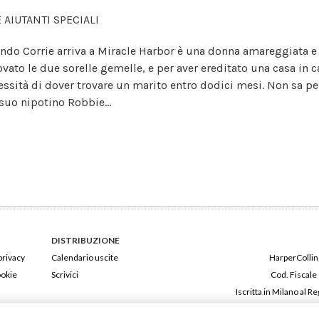
 AIUTANTI SPECIALI
ndo Corrie arriva a Miracle Harbor è una donna amareggiata e di
rovato le due sorelle gemelle, e per aver ereditato una casa in c
essità di dover trovare un marito entro dodici mesi. Non sa pe
 suo nipotino Robbie...
DISTRIBUZIONE
privacy
Calendario uscite
HarperCollins
ookie
Scrivici
Cod. Fiscale
Iscritta in Milano al