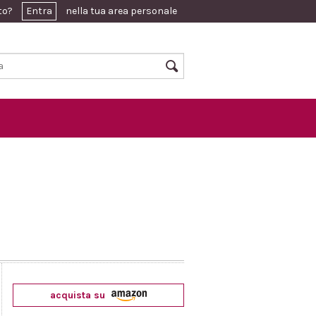
ato?
Entra
nella tua area personale
acquista su