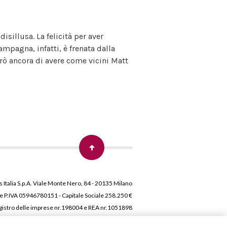
sillusa. La felicità per aver
ampagna, infatti, è frenata dalla
rò ancora di avere come vicini Matt
 Italia S.p.A. Viale Monte Nero, 84 - 20135 Milano
 e P.IVA 05946780151 - Capitale Sociale 258.250 €
 Registro delle imprese nr.198004 e REA nr.1051898