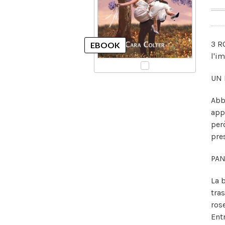
3 R
l'i
UN 
Abb
app
per
pre
PAN
La 
tra
ros
Ent