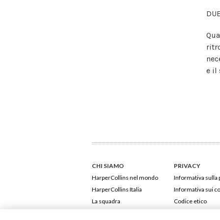
DUE
Qua
rit
nec
e il
CHI SIAMO
PRIVACY
HarperCollins nel mondo
Informativa sulla 
HarperCollins Italia
Informativa sui c
La squadra
Codice etico