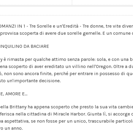
OMANZI IN 1 - Tre Sorelle e un'Eredità - Tre donne, tre vite dive
mprovvisa scoperta di avere due sorelle gemelle. E un comune 
INQUILINO DA BACIARE
y è rimasta per qualche attimo senza parole: sola, e con una 
ena scoperto di aver ereditato un villino nell'Oregon. Oltre a d
ò, non sono ancora finite, perché per entrare in possesso di q
sto un'importante decisione.
E, AMORE E...
bella Brittany ha appena scoperto che presto la sua vita cambie
sferisca nella cittadina di Miracle Harbor. Giunta lì, si accorge
ea aspettativa, se non fosse per un unico, trascurabile partico
ro un anno.