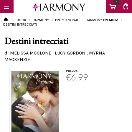
0
EBOOK
HARMONY
PROMOZIONALI
HARMONY PREMIUM
DESTINI INTRECCIATI
Destini intrecciati
EBOOK
di MELISSA MCCLONE , LUCY GORDON , MYRNA
MACKENZIE
LIBRI
PREZZO
€6.99
Calendario
FAQ