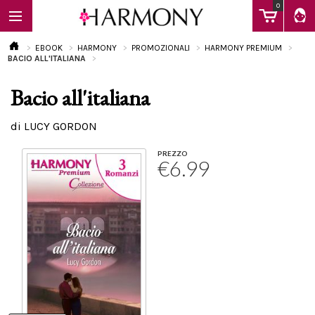
0
EBOOK
HARMONY
PROMOZIONALI
HARMONY PREMIUM
BACIO ALL'ITALIANA
Bacio all'italiana
EBOOK
di LUCY GORDON
LIBRI
PREZZO
€6.99
Calendario
FAQ