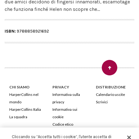
due amici decidono di fingersi innamorati, escamotage
che funziona finché Helen non scopre che...
ISBN:
9788858921692
CHI SIAMO
PRIVACY
DISTRIBUZIONE
HarperCollins nel
Informativa sulla
Calendario uscite
mondo
privacy
Scrivici
HarperCollins Italia
Informativa sui
La squadra
cookie
Codice etico
Cliccando su “Accetta tutti i cookie”, l'utente accetta di