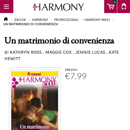
0
EBOOK
HARMONY
PROMOZIONALI
HARMONY MAXI
UN MATRIMONIO DI CONVENIENZA
Un matrimonio di convenienza
EBOOK
di KATHRYN ROSS , MAGGIE COX , JENNIE LUCAS , KATE
HEWITT
LIBRI
PREZZO
€7.99
Calendario
FAQ