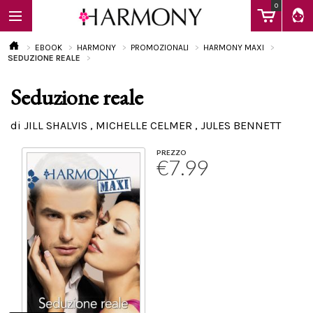
0
EBOOK
HARMONY
PROMOZIONALI
HARMONY MAXI
SEDUZIONE REALE
Seduzione reale
EBOOK
di JILL SHALVIS , MICHELLE CELMER , JULES BENNETT
LIBRI
PREZZO
€7.99
Calendario
FAQ