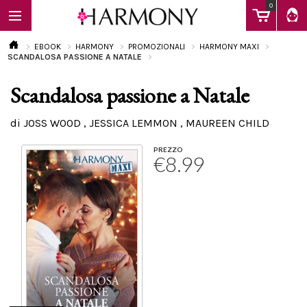
0
EBOOK
HARMONY
PROMOZIONALI
HARMONY MAXI
SCANDALOSA PASSIONE A NATALE
Scandalosa passione a Natale
EBOOK
di JOSS WOOD , JESSICA LEMMON , MAUREEN CHILD
LIBRI
PREZZO
€8.99
Calendario
FAQ