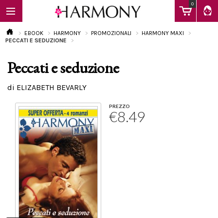
0
EBOOK
HARMONY
PROMOZIONALI
HARMONY MAXI
PECCATI E SEDUZIONE
Peccati e seduzione
EBOOK
di ELIZABETH BEVARLY
LIBRI
PREZZO
€8.49
Calendario
FAQ