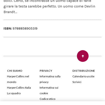
dolci. Certo, se incontrasse un uomo capace di farle
girare la testa sarebbe perfetto. Un uomo come Devlin
Brandt...
ISBN:
9788858905319
CHI SIAMO
PRIVACY
DISTRIBUZIONE
HarperCollins nel
Informativa sulla
Calendario uscite
mondo
privacy
Scrivici
HarperCollins Italia
Informativa sui
La squadra
cookie
Codice etico