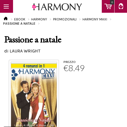
0
EBOOK
HARMONY
PROMOZIONALI
HARMONY MAXI
PASSIONE A NATALE
Passione a natale
EBOOK
di LAURA WRIGHT
LIBRI
PREZZO
€8.49
Calendario
FAQ