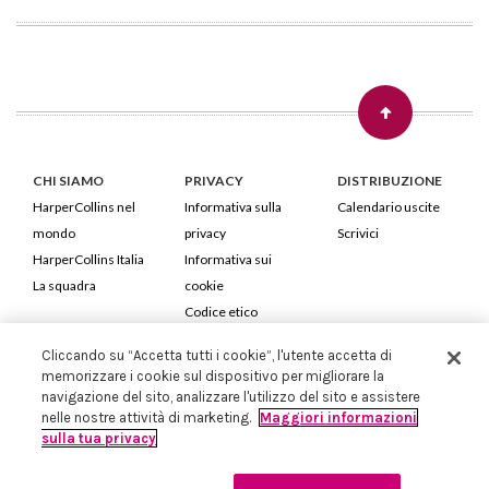
CHI SIAMO
PRIVACY
DISTRIBUZIONE
HarperCollins nel
Informativa sulla
Calendario uscite
mondo
privacy
Scrivici
HarperCollins Italia
Informativa sui
La squadra
cookie
Codice etico
Cliccando su “Accetta tutti i cookie”, l'utente accetta di
HarperCollins Italia S.p.A. Viale Monte Nero, 84 - 20135 Milano
memorizzare i cookie sul dispositivo per migliorare la
Cod. Fiscale e P.IVA 05946780151 - Capitale Sociale 258.250 €
navigazione del sito, analizzare l'utilizzo del sito e assistere
Iscritta in Milano al Registro delle imprese nr.198004 e REA nr.1051898
nelle nostre attività di marketing.
Maggiori informazioni
sulla tua privacy