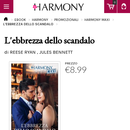
0
EBOOK
HARMONY
PROMOZIONALI
HARMONY MAXI
L'EBBREZZA DELLO SCANDALO
L'ebbrezza dello scandalo
EBOOK
di REESE RYAN , JULES BENNETT
LIBRI
PREZZO
€8.99
Calendario
FAQ