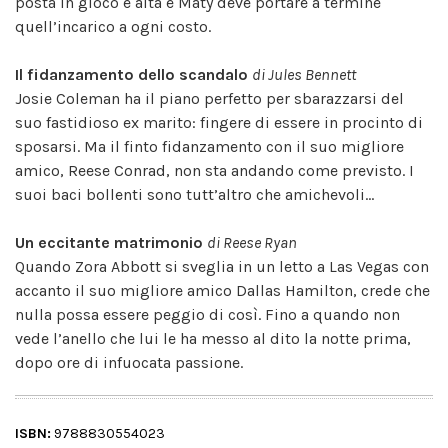
posta in gioco è alta e Maty deve portare a termine
quell’incarico a ogni costo.
Il fidanzamento dello scandalo
di
Jules Bennett
Josie Coleman ha il piano perfetto per sbarazzarsi del
suo fastidioso ex marito: fingere di essere in procinto di
sposarsi. Ma il finto fidanzamento con il suo migliore
amico, Reese Conrad, non sta andando come previsto. I
suoi baci bollenti sono tutt’altro che amichevoli...
Un eccitante matrimonio
di Reese Ryan
Quando Zora Abbott si sveglia in un letto a Las Vegas con
accanto il suo migliore amico Dallas Hamilton, crede che
nulla possa essere peggio di così. Fino a quando non
vede l’anello che lui le ha messo al dito la notte prima,
dopo ore di infuocata passione.
ISBN:
9788830554023