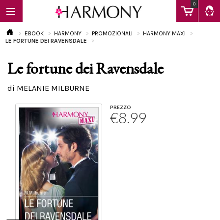
0
EBOOK
HARMONY
PROMOZIONALI
HARMONY MAXI
LE FORTUNE DEI RAVENSDALE
Le fortune dei Ravensdale
EBOOK
di MELANIE MILBURNE
LIBRI
PREZZO
€8.99
Calendario
FAQ