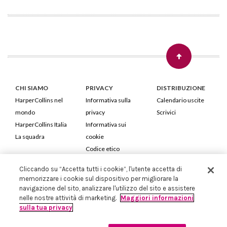
CHI SIAMO
PRIVACY
DISTRIBUZIONE
HarperCollins nel
Informativa sulla
Calendario uscite
mondo
privacy
Scrivici
HarperCollins Italia
Informativa sui
La squadra
cookie
Codice etico
Cliccando su “Accetta tutti i cookie”, l'utente accetta di
HarperCollins Italia S.p.A. Viale Monte Nero, 84 - 20135 Milano
memorizzare i cookie sul dispositivo per migliorare la
Cod. Fiscale e P.IVA 05946780151 - Capitale Sociale 258.250 €
navigazione del sito, analizzare l'utilizzo del sito e assistere
Iscritta in Milano al Registro delle imprese nr.198004 e REA nr.1051898
nelle nostre attività di marketing.
Maggiori informazioni
sulla tua privacy