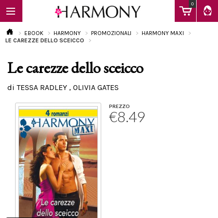
0
EBOOK
HARMONY
PROMOZIONALI
HARMONY MAXI
LE CAREZZE DELLO SCEICCO
Le carezze dello sceicco
EBOOK
di TESSA RADLEY , OLIVIA GATES
LIBRI
PREZZO
€8.49
Calendario
FAQ