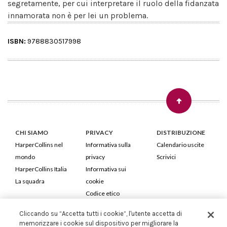
segretamente, per cui interpretare il ruolo della fidanzata
innamorata non è per lei un problema.
ISBN:
9788830517998
CHI SIAMO
PRIVACY
DISTRIBUZIONE
HarperCollins nel
Informativa sulla
Calendario uscite
mondo
privacy
Scrivici
HarperCollins Italia
Informativa sui
La squadra
cookie
Codice etico
Cliccando su “Accetta tutti i cookie”, l'utente accetta di
HarperCollins Italia S.p.A. Viale Monte Nero, 84 - 20135 Milano
memorizzare i cookie sul dispositivo per migliorare la