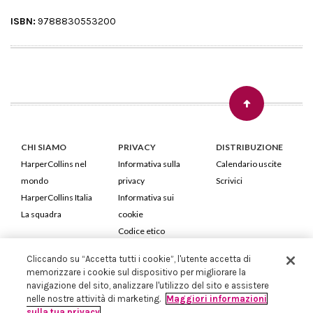
ISBN:
9788830553200
CHI SIAMO
PRIVACY
DISTRIBUZIONE
HarperCollins nel
Informativa sulla
Calendario uscite
mondo
privacy
Scrivici
HarperCollins Italia
Informativa sui
La squadra
cookie
Codice etico
Cliccando su “Accetta tutti i cookie”, l'utente accetta di
HarperCollins Italia S.p.A. Viale Monte Nero, 84 - 20135 Milano
memorizzare i cookie sul dispositivo per migliorare la
Cod. Fiscale e P.IVA 05946780151 - Capitale Sociale 258.250 €
navigazione del sito, analizzare l'utilizzo del sito e assistere
Iscritta in Milano al Registro delle imprese nr.198004 e REA nr.1051898
nelle nostre attività di marketing.
Maggiori informazioni
sulla tua privacy