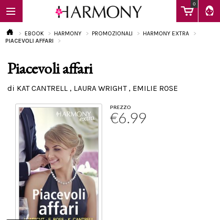
0
EBOOK
HARMONY
PROMOZIONALI
HARMONY EXTRA
PIACEVOLI AFFARI
Piacevoli affari
EBOOK
di KAT CANTRELL , LAURA WRIGHT , EMILIE ROSE
LIBRI
PREZZO
€6.99
Calendario
FAQ