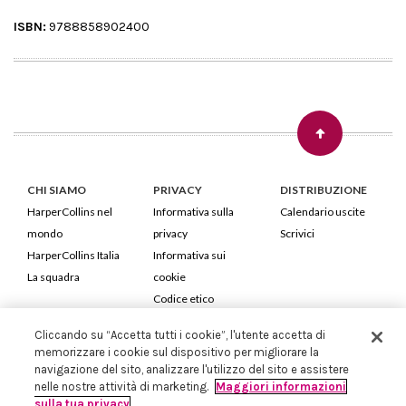
ISBN:
9788858902400
CHI SIAMO
PRIVACY
DISTRIBUZIONE
HarperCollins nel
Informativa sulla
Calendario uscite
mondo
privacy
Scrivici
HarperCollins Italia
Informativa sui
La squadra
cookie
Codice etico
Cliccando su “Accetta tutti i cookie”, l'utente accetta di
HarperCollins Italia S.p.A. Viale Monte Nero, 84 - 20135 Milano
memorizzare i cookie sul dispositivo per migliorare la
Cod. Fiscale e P.IVA 05946780151 - Capitale Sociale 258.250 €
navigazione del sito, analizzare l'utilizzo del sito e assistere
Iscritta in Milano al Registro delle imprese nr.198004 e REA nr.1051898
nelle nostre attività di marketing.
Maggiori informazioni
sulla tua privacy