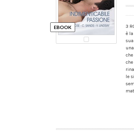
3 R
è l
sua
una
che
che
rin
le 
sem
mat