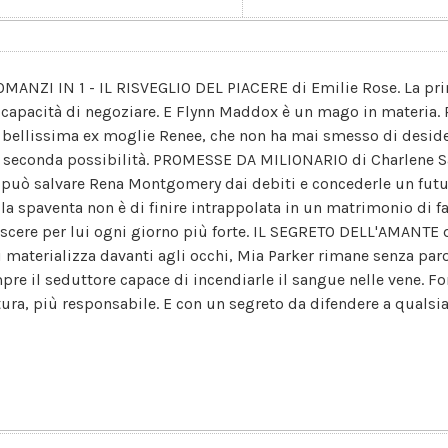
OMANZI IN 1 - IL RISVEGLIO DEL PIACERE di Emilie Rose. La pr
a capacità di negoziare. E Flynn Maddox è un mago in materia. P
 bellissima ex moglie Renee, che non ha mai smesso di desider
 seconda possibilità. PROMESSE DA MILIONARIO di Charlene Sa
 può salvare Rena Montgomery dai debiti e concederle un futu
 la spaventa non è di finire intrappolata in un matrimonio di f
ascere per lui ogni giorno più forte. IL SEGRETO DELL'AMANTE
si materializza davanti agli occhi, Mia Parker rimane senza par
pre il seduttore capace di incendiarle il sangue nelle vene. Fo
ura, più responsabile. E con un segreto da difendere a qualsia