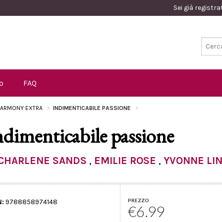
Sei già registr
o
FAQ
ARMONY EXTRA
INDIMENTICABILE PASSIONE
ndimenticabile passione
CHARLENE SANDS
,
EMILIE ROSE
,
YVONNE LI
PREZZO
N:
9788858974148
€6.99