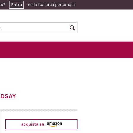
ato?
Entra
nella tua area personale
NDSAY
acquista su