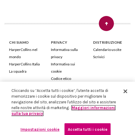
CHI SIAMO
PRIVACY
DISTRIBUZIONE
HarperCollins nel
Informativa sulla
Calendario uscite
mondo
privacy
Scrivici
HarperCollins Italia
Informativa sui
La squadra
cookie
Codice etico
Cliccando su “Accetta tutti i cookie”, l'utente accetta di
HarperCollins Italia S.p.A. Viale Monte Nero, 84 - 20135 Milano
memorizzare i cookie sul dispositivo per migliorare la
Cod. Fiscale e P.IVA 05946780151 - Capitale Sociale 258.250 €
navigazione del sito, analizzare l'utilizzo del sito e assistere
Iscritta in Milano al Registro delle imprese nr.198004 e REA nr.1051898
nelle nostre attività di marketing.
Maggiori informazioni
sulla tua privacy
Impostazioni cookie
Accetta tutti i cookie