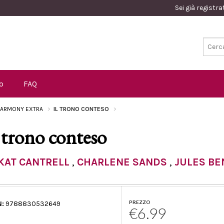
Sei già registr
o
FAQ
ARMONY EXTRA
IL TRONO CONTESO
l trono conteso
KAT CANTRELL
,
CHARLENE SANDS
,
JULES BE
PREZZO
N:
9788830532649
€6.99