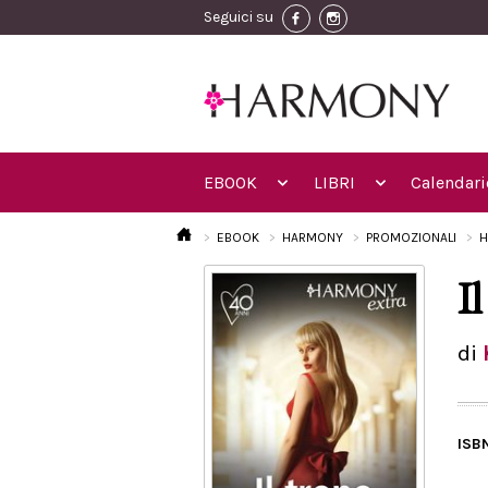
Seguici su
EBOOK
LIBRI
Calendari
EBOOK
HARMONY
PROMOZIONALI
H
I
di
ISB