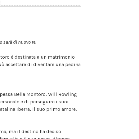
o sarà di nuovo re.
Montoro è destinata a un matrimonio
ò accettare di diventare una pedina
ipessa Bella Montoro, Will Rowling
personale e di perseguire i suoi
atalina Iberra, il suo primo amore.
ma, ma il destino ha deciso
 famiglia e il suo paese. Almeno