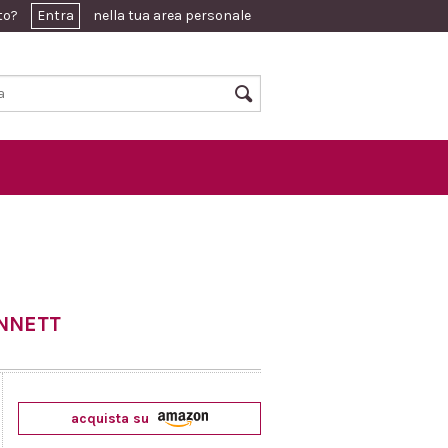
ato?
Entra
nella tua area personale
NNETT
acquista su