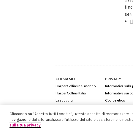
finc
seri
I
CHI SIAMO
PRIVACY
HarperCollins nel mondo
Informativa sulla 
HarperCollins Italia
Informativa sui c
La squadra
Codice etico
Cliccando su “Accetta tutti i cookie”, l'utente accetta di memorizzare i 
navigazione del sito, analizzare l'utilizzo del sito e assistere nelle nostr
sulla tua privacy