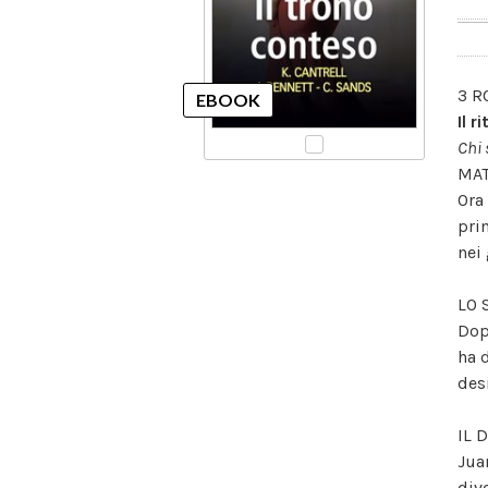
3 R
Il 
Chi 
MAT
Ora
pri
nei
LO 
Dop
ha 
des
IL 
Jua
div