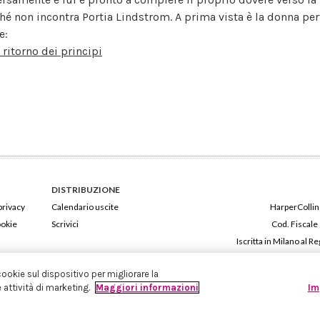
hé non incontra Portia Lindstrom. A prima vista è la donna perfe
e:
l ritorno dei principi
DISTRIBUZIONE
privacy
Calendario uscite
HarperCollins
ookie
Scrivici
Cod. Fiscale
Iscritta in Milano al
cookie sul dispositivo per migliorare la
e attività di marketing.
Maggiori informazioni
Im