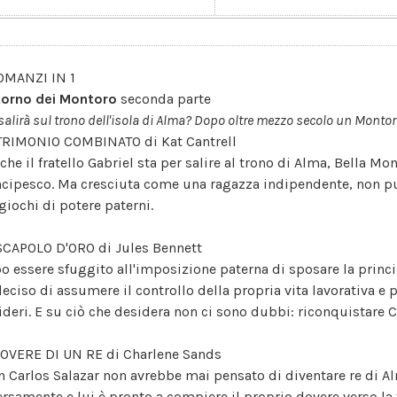
OMANZI IN 1
ritorno dei Montoro
seconda parte
salirà sul trono dell'isola di Alma? Dopo oltre mezzo secolo un Montor
RIMONIO COMBINATO di Kat Cantrell
 che il fratello Gabriel sta per salire al trono di Alma, Bella 
ncipesco. Ma cresciuta come una ragazza indipendente, non pu
 giochi di potere paterni.
SCAPOLO D'ORO di Jules Bennett
o essere sfuggito all'imposizione paterna di sposare la princ
deciso di assumere il controllo della propria vita lavorativa e 
ideri. E su ciò che desidera non ci sono dubbi: riconquistare C
DOVERE DI UN RE di Charlene Sands
n Carlos Salazar non avrebbe mai pensato di diventare re di Al
ersamente e lui è pronto a compiere il proprio dovere verso la