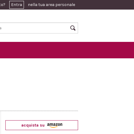
ato?
Entra
nella tua area personale
acquista su