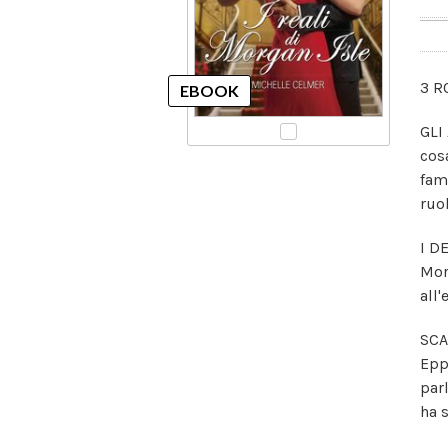
3 R
GLI
cosa
fami
ruo
I D
Mor
all
SCA
Epp
par
ha 