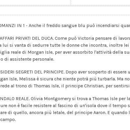
OMANZI IN 1 - Anche il freddo sangue blu può incendiarsi quan
 AFFARI PRIVATI DEL DUCA. Come può Victoria pensare di lavora
 lui si vanta di sedurre tutte le donne che incontra, inoltre lei
glia reale di Morgan Isle, per aver assorbito l'attività della s
lo di assistente personale.
ESIDERI SEGRETI DEL PRINCIPE. Dopo aver scoperto di essere u
gan Isle, Melissa è sicura che niente potrà più turbarla. Ma no
'erede al trono di Thomas Isle, il principe Christian, per senti
NDALO REALE. Olivia Montgomery si trova a Thomas Isle per la
ure non è facile resistere al fascino di un'isola dove il tempo
lare di quello, ancora più letale, del principe Aaron. E quando l
scampo.