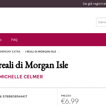
Sei già registr
o
FAQ
ARMONY EXTRA
I REALI DI MORGAN ISLE
 reali di Morgan Isle
MICHELLE CELMER
PREZZO
N:
9788858944417
€6.99