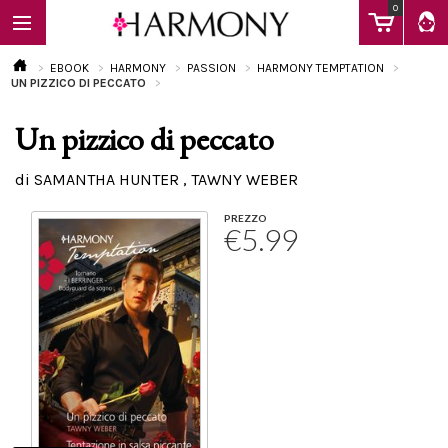
0
EBOOK
HARMONY
PASSION
HARMONY TEMPTATION
UN PIZZICO DI PECCATO
Un pizzico di peccato
EBOOK
di SAMANTHA HUNTER , TAWNY WEBER
LIBRI
PREZZO
€5.99
Calendario
FAQ