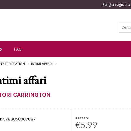
Sei già registr
o
FAQ
NY TEMPTATION
INTIMI AFFARI
ntimi affari
TORI CARRINGTON
PREZZO
N:
9788858907887
€5.99