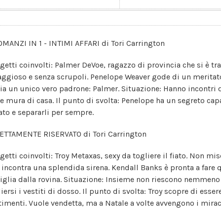
OMANZI IN 1 - INTIMI AFFARI di Tori Carrington
getti coinvolti: Palmer DeVoe, ragazzo di provincia che si è tr
aggioso e senza scrupoli. Penelope Weaver gode di un meritat
ia un unico vero padrone: Palmer. Situazione: Hanno incontri d
le mura di casa. Il punto di svolta: Penelope ha un segreto capac
ato e separarli per sempre.
ETTAMENTE RISERVATO di Tori Carrington
getti coinvolti: Troy Metaxas, sexy da togliere il fiato. Non mi
 incontra una splendida sirena. Kendall Banks è pronta a fare 
iglia dalla rovina. Situazione: Insieme non riescono nemmeno 
iersi i vestiti di dosso. Il punto di svolta: Troy scopre di esser
timenti. Vuole vendetta, ma a Natale a volte avvengono i mirac