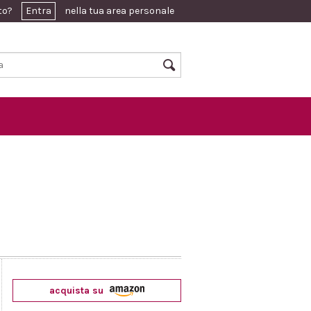
ato?
Entra
nella tua area personale
acquista su