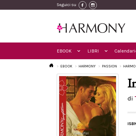
Seguici su
EBOOK
LIBRI
Calendari
EBOOK
HARMONY
PASSION
HARMO
I
di
ISB