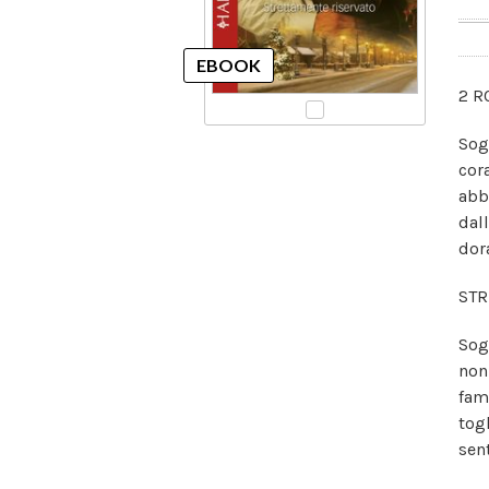
2 R
Sog
cor
abb
dal
dor
STR
Sog
non
fam
togl
sen