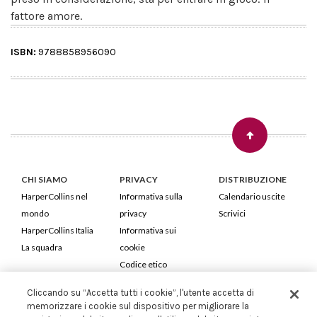
fattore amore.
ISBN:
9788858956090
CHI SIAMO
PRIVACY
DISTRIBUZIONE
HarperCollins nel
Informativa sulla
Calendario uscite
mondo
privacy
Scrivici
HarperCollins Italia
Informativa sui
La squadra
cookie
Codice etico
Cliccando su “Accetta tutti i cookie”, l'utente accetta di
HarperCollins Italia S.p.A. Viale Monte Nero, 84 - 20135 Milano
memorizzare i cookie sul dispositivo per migliorare la
Cod. Fiscale e P.IVA 05946780151 - Capitale Sociale 258.250 €