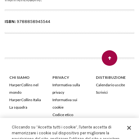
ISBN:
9788858945544
CHI SIAMO
PRIVACY
DISTRIBUZIONE
HarperCollins nel
Informativa sulla
Calendario uscite
mondo
privacy
Scrivici
HarperCollins Italia
Informativa sui
La squadra
cookie
Codice etico
Cliccando su “Accetta tutti i cookie”, l'utente accetta di
HarperCollins Italia S.p.A. Viale Monte Nero, 84 - 20135 Milano
memorizzare i cookie sul dispositivo per migliorare la
Cod. Fiscale e P.IVA 05946780151 - Capitale Sociale 258.250 €
navigazione del sito, analizzare l'utilizzo del sito e assistere