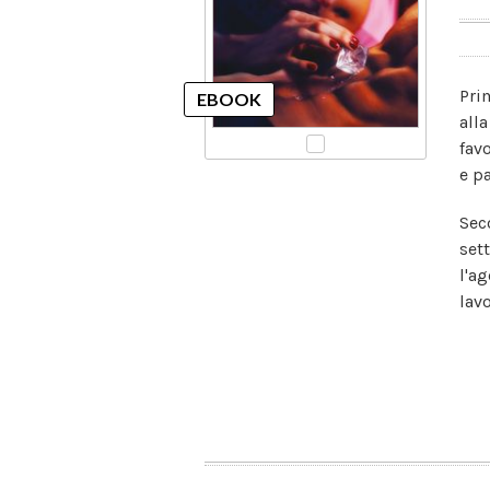
Pri
all
fav
e p
Sec
set
l'a
lav