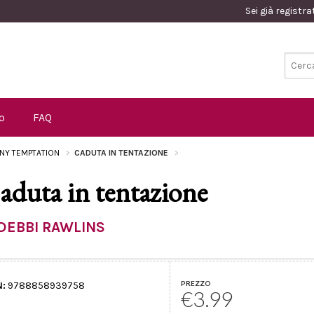
Sei già registr
o
FAQ
NY TEMPTATION
CADUTA IN TENTAZIONE
aduta in tentazione
DEBBI RAWLINS
PREZZO
N:
9788858939758
€3.99