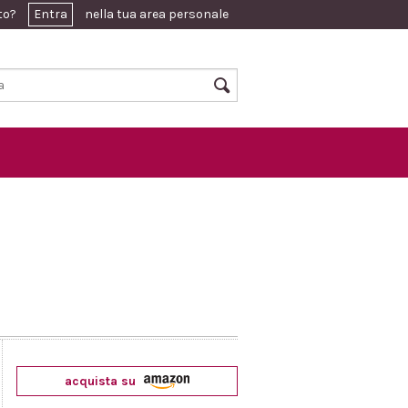
ato?
Entra
nella tua area personale
acquista su