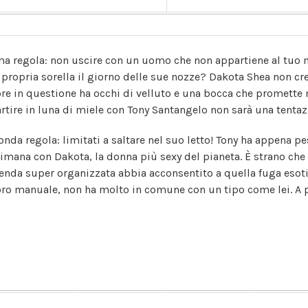
ma regola: non uscire con un uomo che non appartiene al tuo m
a propria sorella il giorno delle sue nozze? Dakota Shea non cre
ore in questione ha occhi di velluto e una bocca che promette m
artire in luna di miele con Tony Santangelo non sarà una tenta
onda regola: limitati a saltare nel suo letto! Tony ha appena pe
timana con Dakota, la donna più sexy del pianeta. È strano che
genda super organizzata abbia acconsentito a quella fuga esotic
oro manuale, non ha molto in comune con un tipo come lei. A pa