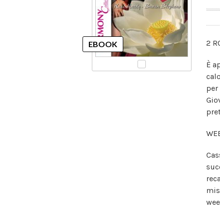
2 R
È a
cal
per
Giov
pre
WEE
Cas
suc
rec
mis
wee