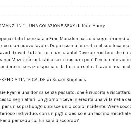
OMANZI IN 1 - UNA COLAZIONE SEXY di Kate Hardy
ppena stata licenziata e Fran Marsden ha tre bisogni immediati
orico e un nuovo lavoro. Dopo essersi fermata nel suo locale pre
 averli trovati tutti e tre in un istante! Deve ammettere che i
anni Mazetti è fantastico se si trascura però l'insistente vocina
tendere un servizio speciale da lui, non solo al tavolo, ma anch
KEND A TINTE CALDE di Susan Stephens
sie Ryan è una donna senza passato, che è riuscita a riscatta
cesso negli affari. Un giorno riceve in eredità una villa nella
a per un sopralluogo subisce un piccolo incidente. Viene socc
terioso individuo, con un piglio deciso e un fascino micidiale.
kend per sedurlo, lui sarà d'accordo?