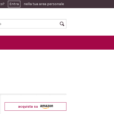
ato?
Entra
nella tua area personale
acquista su