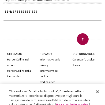
ISBN:
9788858991329
CHI SIAMO
PRIVACY
DISTRIBUZIONE
HarperCollins nel
Informativa sulla
Calendario uscite
mondo
privacy
Scrivici
HarperCollins Italia
Informativa sui
La squadra
cookie
Codice etico
Cliccando su “Accetta tutti i cookie”, l'utente accetta di
HarperCollins Italia S.p.A. Viale Monte Nero, 84 - 20135 Milano
memorizzare i cookie sul dispositivo per migliorare la
Cod. Fiscale e P.IVA 05946780151 - Capitale Sociale 258.250 €
navigazione del sito, analizzare l'utilizzo del sito e assistere
Iscritta in Milano al Registro delle imprese nr.198004 e REA nr.1051898
nelle nostre attività di marketing.
Maggiori informazioni