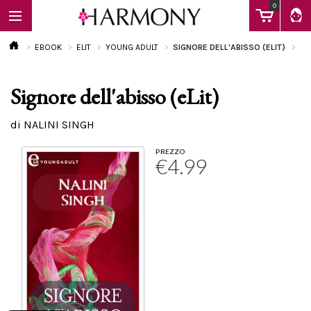
0
EBOOK
ELIT
YOUNG ADULT
SIGNORE DELL'ABISSO (ELIT)
Signore dell'abisso (eLit)
EBOOK
di NALINI SINGH
LIBRI
PREZZO
€4.99
Calendario
FAQ