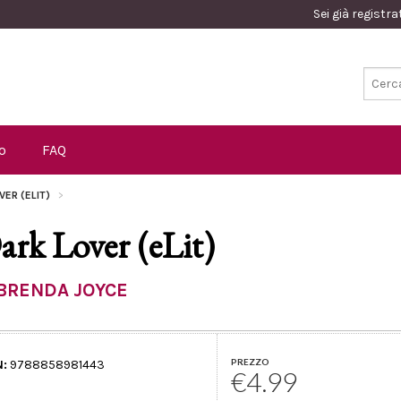
Sei già registr
o
FAQ
VER (ELIT)
ark Lover (eLit)
BRENDA JOYCE
PREZZO
N:
9788858981443
€4.99