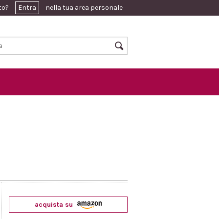
ato?
Entra
nella tua area personale
acquista su