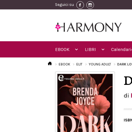
Seguici su
EBOOK
LIBRI
Calendari
EBOOK
ELIT
YOUNG ADULT
DARK LO
D
di
ISB