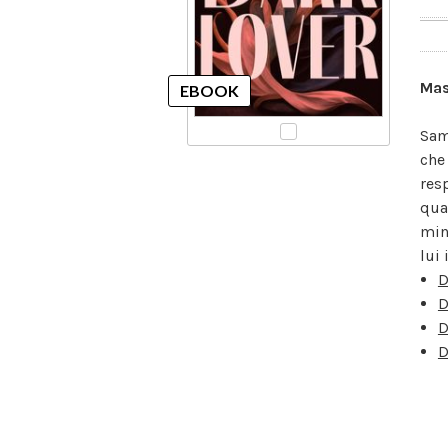
Mas
Sam
che
resp
qua
min
lui 
D
D
D
D