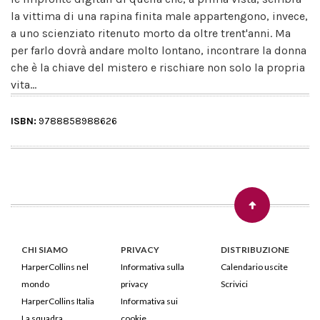
la vittima di una rapina finita male appartengono, invece,
a uno scienziato ritenuto morto da oltre trent'anni. Ma
per farlo dovrà andare molto lontano, incontrare la donna
che è la chiave del mistero e rischiare non solo la propria
vita...
ISBN:
9788858988626
CHI SIAMO
PRIVACY
DISTRIBUZIONE
HarperCollins nel
Informativa sulla
Calendario uscite
mondo
privacy
Scrivici
HarperCollins Italia
Informativa sui
La squadra
cookie