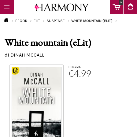
0
EBOOK
ELIT
SUSPENSE
WHITE MOUNTAIN (ELIT)
White mountain (eLit)
EBOOK
di DINAH MCCALL
LIBRI
PREZZO
€4.99
Calendario
FAQ