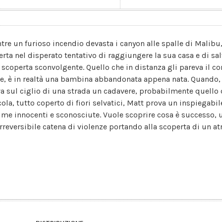
tre un furioso incendio devasta i canyon alle spalle di Malibu
erta nel disperato tentativo di raggiungere la sua casa e di sal
 scoperta sconvolgente. Quello che in distanza gli pareva il co
e, è in realtà una bambina abbandonata appena nata. Quando,
va sul ciglio di una strada un cadavere, probabilmente quello
cola, tutto coperto di fiori selvatici, Matt prova un inspiegabi
time innocenti e sconosciute. Vuole scoprire cosa è successo,
irreversibile catena di violenze portando alla scoperta di un atr