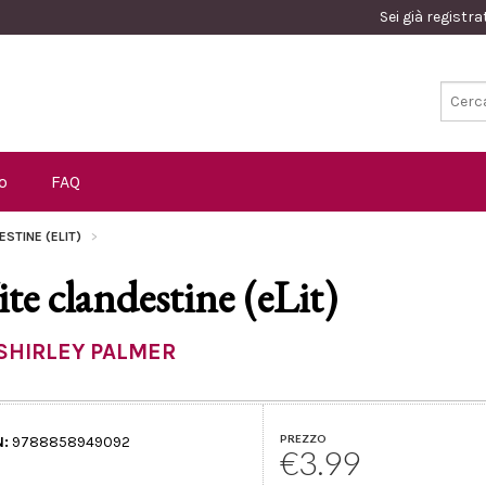
Sei già registr
o
FAQ
ESTINE (ELIT)
ite clandestine (eLit)
SHIRLEY PALMER
PREZZO
N:
9788858949092
€3.99