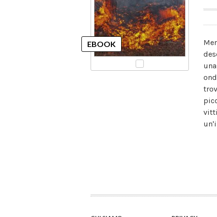
Men
des
una
ond
tro
pic
vit
un'