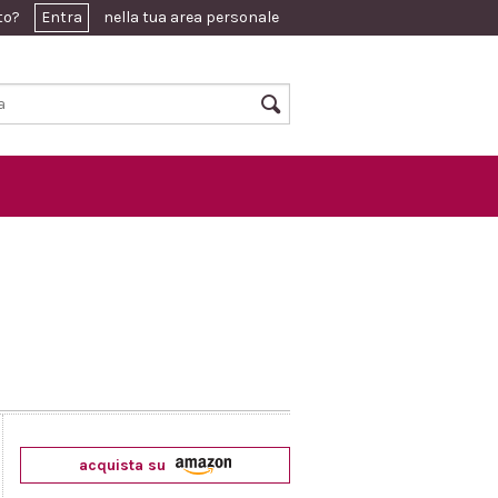
ato?
Entra
nella tua area personale
acquista su