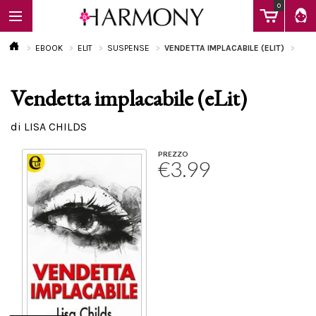
0
EBOOK
ELIT
SUSPENSE
VENDETTA IMPLACABILE (ELIT)
Vendetta implacabile (eLit)
EBOOK
di LISA CHILDS
LIBRI
PREZZO
€3.99
Calendario
FAQ