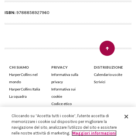
ISBN:
9788858927960
CHI SIAMO
PRIVACY
DISTRIBUZIONE
HarperCollins nel
Informativa sulla
Calendario uscite
mondo
privacy
Scrivici
HarperCollins Italia
Informativa sui
La squadra
cookie
Codice etico
Cliccando su “Accetta tutti i cookie”, l'utente accetta di
HarperCollins Italia S.p.A. Viale Monte Nero, 84 - 20135 Milano
memorizzare i cookie sul dispositivo per migliorare la
Cod. Fiscale e P.IVA 05946780151 - Capitale Sociale 258.250 €
navigazione del sito, analizzare l'utilizzo del sito e assistere
Iscritta in Milano al Registro delle imprese nr.198004 e REA nr.1051898
nelle nostre attività di marketing.
Maggiori informazioni