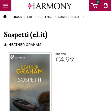
0
EBOOK
ELIT
SUSPENSE
SOSPETTI (ELIT)
Sospetti (eLit)
EBOOK
di HEATHER GRAHAM
LIBRI
PREZZO
€4.99
Calendario
FAQ