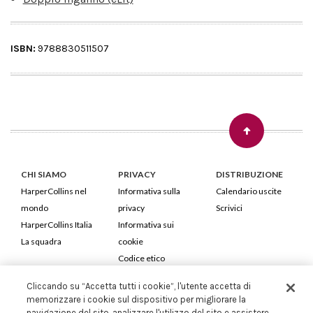
ISBN:
9788830511507
CHI SIAMO
PRIVACY
DISTRIBUZIONE
HarperCollins nel
Informativa sulla
Calendario uscite
mondo
privacy
Scrivici
HarperCollins Italia
Informativa sui
La squadra
cookie
Codice etico
Cliccando su “Accetta tutti i cookie”, l'utente accetta di
HarperCollins Italia S.p.A. Viale Monte Nero, 84 - 20135 Milano
memorizzare i cookie sul dispositivo per migliorare la
Cod. Fiscale e P.IVA 05946780151 - Capitale Sociale 258.250 €
navigazione del sito, analizzare l'utilizzo del sito e assistere