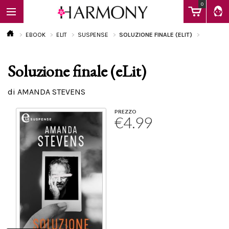
0
EBOOK
ELIT
SUSPENSE
SOLUZIONE FINALE (ELIT)
Soluzione finale (eLit)
EBOOK
di AMANDA STEVENS
LIBRI
PREZZO
€4.99
Calendario
FAQ