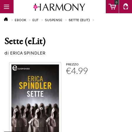
0
EBOOK
ELIT
SUSPENSE
SETTE (ELIT)
Sette (eLit)
EBOOK
di ERICA SPINDLER
LIBRI
PREZZO
€4.99
Calendario
FAQ