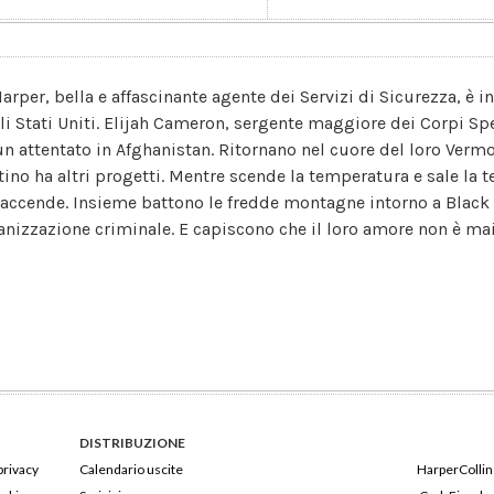
Harper, bella e affascinante agente dei Servizi di Sicurezza, è i
li Stati Uniti. Elijah Cameron, sergente maggiore dei Corpi S
un attentato in Afghanistan. Ritornano nel cuore del loro Vermon
tino ha altri progetti. Mentre scende la temperatura e sale la te
riaccende. Insieme battono le fredde montagne intorno a Black F
anizzazione criminale. E capiscono che il loro amore non è mai f
DISTRIBUZIONE
privacy
Calendario uscite
HarperCollins