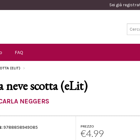
Sei già registr
o
FAQ
OTTA (ELIT)
a neve scotta (eLit)
CARLA NEGGERS
PREZZO
N:
9788858949085
€4.99