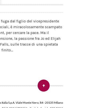
n fuga dal figlio del vicepresidente
peciali, è miracolosamente scampato
t, per cercare la pace. Ma il
nsione, la passione fra Jo ed Elijah
alls, sulle tracce di una spietata
inito...
 Italia S.p.A. Viale Monte Nero, 84 - 20135 Milano