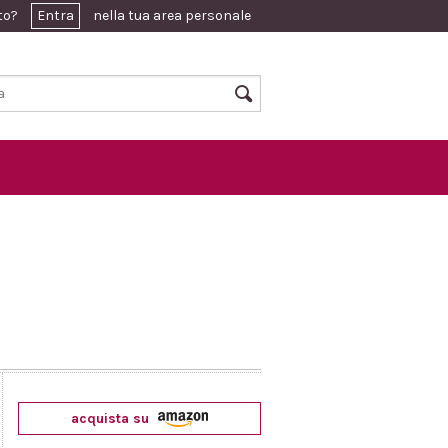
ato?
Entra
nella tua area personale
acquista su