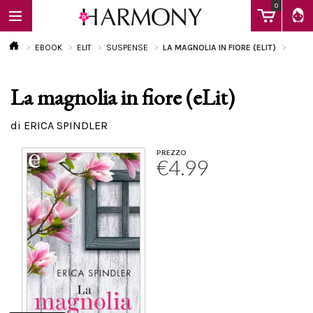
0
EBOOK
ELIT
SUSPENSE
LA MAGNOLIA IN FIORE (ELIT)
La magnolia in fiore (eLit)
EBOOK
di ERICA SPINDLER
LIBRI
PREZZO
€4.99
Calendario
FAQ