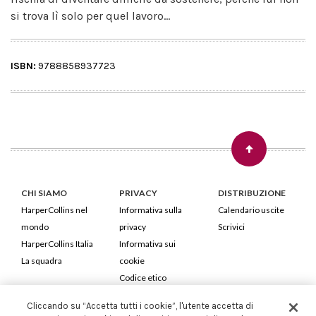
si trova lì solo per quel lavoro…
ISBN:
9788858937723
CHI SIAMO
PRIVACY
DISTRIBUZIONE
HarperCollins nel
Informativa sulla
Calendario uscite
mondo
privacy
Scrivici
HarperCollins Italia
Informativa sui
La squadra
cookie
Codice etico
Cliccando su “Accetta tutti i cookie”, l'utente accetta di
HarperCollins Italia S.p.A. Viale Monte Nero, 84 - 20135 Milano